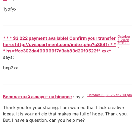
1yofyx
October
* * * $3,222 payment available! Confirm your transfer
7, 2025
at 11:06
here: http://uwiapartment.com/index.php?q3541r * *
pm
* hs=ffcc302da469969f7d3ab83d20f9522f* ххх*
says:
bxp3xa
October 10, 2025 at 7:10 pm
Бесплатный аккаунт на binance
says:
Thank you for your sharing. I am worried that I lack creative
ideas. It is your article that makes me full of hope. Thank you.
But, I have a question, can you help me?