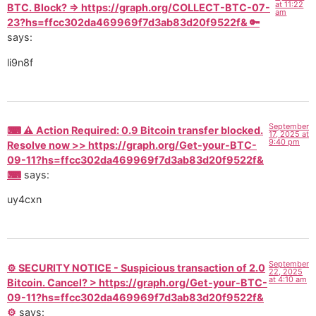
at 11:22
BTC. Block? => https://graph.org/COLLECT-BTC-07-
am
23?hs=ffcc302da469969f7d3ab83d20f9522f& 🔑
says:
li9n8f
September
⌨ ⚠️ Action Required: 0.9 Bitcoin transfer blocked.
17, 2025 at
9:40 pm
Resolve now >> https://graph.org/Get-your-BTC-
09-11?hs=ffcc302da469969f7d3ab83d20f9522f&
⌨
says:
uy4cxn
September
⚙ SECURITY NOTICE - Suspicious transaction of 2.0
22, 2025
at 4:10 am
Bitcoin. Cancel? > https://graph.org/Get-your-BTC-
09-11?hs=ffcc302da469969f7d3ab83d20f9522f&
⚙
says: