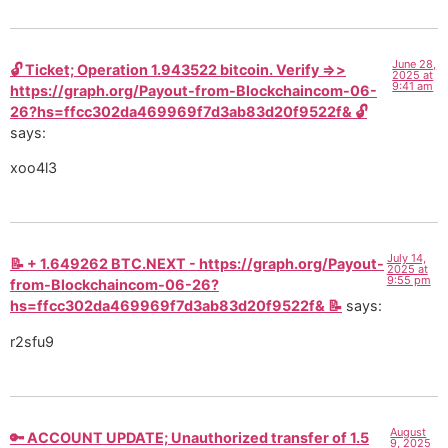
June 28,
🔓 Ticket; Operation 1.943522 bitcoin. Verify =>>
2025 at
9:41 am
https://graph.org/Payout-from-Blockchaincom-06-
26?hs=ffcc302da469969f7d3ab83d20f9522f& 🔓
says:
xoo4l3
July 14,
📝 + 1.649262 BTC.NEXT - https://graph.org/Payout-
2025 at
9:55 pm
from-Blockchaincom-06-26?
hs=ffcc302da469969f7d3ab83d20f9522f& 📝
says:
r2sfu9
August
🔑 ACCOUNT UPDATE; Unauthorized transfer of 1.5
9, 2025