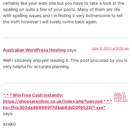
certainly like your web-site but you have to take a look at the
spelling on quite a few of your posts. Many of them are rife
with spelling issues and I in finding it very bothersome to tell
the truth however I will surely come back again.
June 3, 2025 at 9:08 am
Australian WordPress Hosting
says:
Well I sincerely enjoyed reading it. This post procured by you is
very helpful for accurate planning.
June 17,
* * * Win Free Cash Instantly:
2025 at
11:43 pm
https://shoecareclinic.co.uk/index.php?uwxzod * * *
hs=ffcc302da469969f7d3ab83d20f9522f* ххх*
says:
azajk0