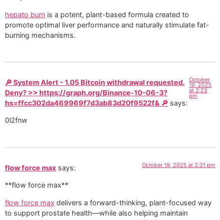
hepato burn
is a potent, plant-based formula created to
promote optimal liver performance and naturally stimulate fat-
burning mechanisms.
October
🔎 System Alert - 1.05 Bitcoin withdrawal requested.
19, 2025
at 2:23
Deny? >> https://graph.org/Binance-10-06-3?
pm
hs=ffcc302da469969f7d3ab83d20f9522f& 🔎
says:
0l2fnw
October 19, 2025 at 2:31 pm
flow force max
says:
**flow force max**
flow force max
delivers a forward-thinking, plant-focused way
to support prostate health—while also helping maintain